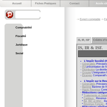
Accueil
Fiches Pratiques
Contact
Accés cl
->
Expert-comptable
->
Fi
Comptabilité
Fiscalité
IS, IR, ISF
Crédits d'
Juridique
IS, IR & ISF.
Social
L'Impôt Société (IS
-
Généralités
Principes
-
IFA
présentation de l'I
-
Distribution
La distrib
-
Groupe
L'intégration 
-
Étranger
Comparatif d
L'Impôt sur le Rev
-
Généralités
Principes
-
Barème
Barème de l'
-
Hauts Revenus
Contr
-
Réductions catégori
*
Traitements et Salai
*
Capitaux :
Revenus d
*
BA, BIC et BNC :
Re
*
Revenus Foncier :
R
-
Réductions général