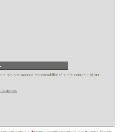
.
ous n'avons aucune responsabilité ni sur le contenu, ni sur
s dividendes
.
a responsabilité ni du
cabinet d'expertise comptable, ni de
l'expert. Elles ont