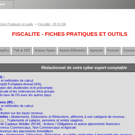
ient
ches Pratiques et outils
->
Fiscalité - IR,IS,ISF
FISCALITE - FICHES PRATIQUES ET OUTILS
impôts
TVA & CET
Autres Taxes
Autres Eléments
Agricole
Foncier
Cessio
Rédactionnel de votre cyber expert comptable
) :
 et méthodes de calcul.
mpôt Forfaitaire Annuel (IFA).
ution des dividendes et le précompte.
fiscale et les redevances intra-groupe.
u taux de l'IS avec les autres pays.
enu (IR) :
 et méthodes de calcul.
IR.
ibution sur les hauts revenus.
elles :
Abattements, Déductions et Réductions, afférents à une catégorie de revenus :
res :
Traitements et salaires, pensions et rentes viagères.
e Capitaux Mobilier (RCM) - Actions / Obligations et autres placements financiers.
venus Commerciaux, Non Commerciaux et Agricole.
evenus des placements immobiliers.
es :
Abattements, Déductions, Réductions, et crédits applicables à l'ensemble des revenus :