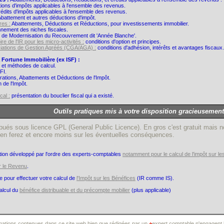
ons d'impôts applicables à l'ensemble des revenus.
édits d'impôts applicables à l'ensemble des revenus.
battement et autres déductions d'impôt.
res :
Abattements, Déductions et Réductions, pour investissements immobilier.
nement des niches fiscales.
t de Modernisation du Recouvrement dit 'Année Blanche'.
re de l'IR pour les micro-activités :
conditions d'option et principes.
iations de Gestion Agréés (CGA/AGA) :
conditions d'adhésion, intérêts et avantages fiscaux.
a Fortune Immobilière (ex ISF) :
 et méthodes de calcul.
FI.
ations, Abattements et Déductions de l'Impôt.
 de l'Impôt.
cal :
présentation du bouclier fiscal qui a existé.
Outils pratiques mis à votre disposition gracieusement
ribués sous licence GPL (General Public Licence). En gros c'est gratuit mais n
us en ferez et encore moins sur les éventuelles conséquences.
ation développé par l'ordre des experts-comptables
notamment pour le calcul de l'impôt sur le
ur le Revenu
.
e pour effectuer votre calcul de
l'Impôt sur les Bénéfices
(IR comme IS).
alcul du
bénéfice distribuable et du précompte mobilier
(plus applicable)
mations contenues dans ce site web bien que rédigées par un
expert comptable n'engagent l