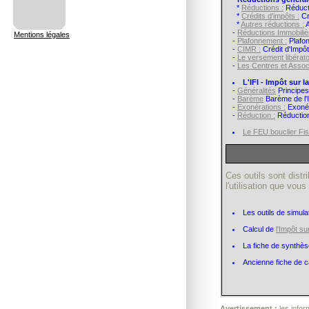
*
Réductions :
Réducti
*
Crédits d'impôts :
Cr
*
Autres réductions :
A
-
Réductions Immobiliè
Mentions légales
-
Plafonnement :
Plafon
-
CIMR :
Crédit d'Impô
-
Le versement libératoi
-
Les Centres et Assoc
L'IFI - Impôt sur l
-
Généralités
Principes
-
Barème
Barème de l'I
-
Exonérations :
Exonér
-
Réduction :
Réduction
Le FEU bouclier Fis
Ces outils sont dist
l'utilisation que vo
Les outils de simul
Calcul de
l'Impôt s
La fiche de synthès
Ancienne fiche de c
Avertissement :
les infor