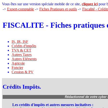
Vous êtes sur une version spéciale mobile de ce site,
cliquez ici
pour b
->
Expert-comptable
->
Fiches Pratiques et outils
->
Fiscalité - Crédi
FISCALITE - Fiches pratiques e
IS, IR, ISF
Crédits d'impôts
TVA & CET
Autres Taxes
Autres Eléments
Agricole
Foncier
Cession & PV
Crédits Impôts.
Rédactionnel de votre cyber
Les crédits d'impôts et autres mesures incitatives :