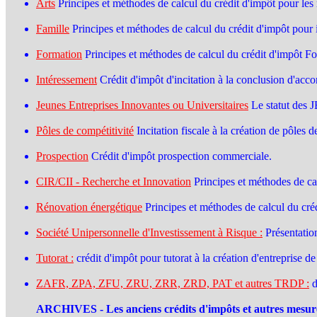
Arts
Principes et méthodes de calcul du crédit d'impôt pour les mé
Famille
Principes et méthodes de calcul du crédit d'impôt pour 
Formation
Principes et méthodes de calcul du crédit d'impôt F
Intéressement
Crédit d'impôt d'incitation à la conclusion d'acco
Jeunes Entreprises Innovantes ou Universitaires
Le statut des J
Pôles de compétitivité
Incitation fiscale à la création de pôles d
Prospection
Crédit d'impôt prospection commerciale.
CIR/CII - Recherche et Innovation
Principes et méthodes de cal
Rénovation énergétique
Principes et méthodes de calcul du cr
Société Unipersonnelle d'Investissement à Risque :
Présentatio
Tutorat :
crédit d'impôt pour tutorat à la création d'entreprise 
ZAFR, ZPA, ZFU, ZRU, ZRR, ZRD, PAT et autres TRDP :
d
ARCHIVES - Les anciens crédits d'impôts et autres mesures