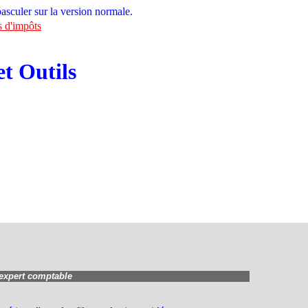
asculer sur la version normale.
ts d'impôts
t Outils
 expert comptable