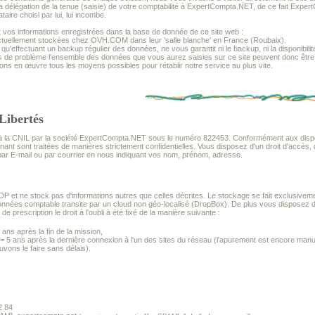
a délégation de la tenue (saisie) de votre comptabilité à ExpertCompta.NET, de ce fait Expe
aire choisi par lui, lui incombe.
 vos informations enregistrées dans la base de donnée de ce site web :
ctuellement stockées chez OVH.COM dans leur 'salle blanche' en France (Roubaix).
'effectuant un backup régulier des données, ne vous garantit ni le backup, ni la disponibilit
s de problème l'ensemble des données que vous aurez saisies sur ce site peuvent donc êtr
ns en œuvre tous les moyens possibles pour rétablir notre service au plus vite.
Libertés
à la CNIL par la société ExpertCompta.NET sous le numéro 822453. Conformément aux disposit
ant sont traitées de manières strictement confidentielles. Vous disposez d'un droit d'accès, d
par E-mail ou par courrier en nous indiquant vos nom, prénom, adresse.
P et ne stock pas d'informations autres que celles décrites. Le stockage se fait exclusivement
nnées comptable transite par un cloud non géo-localisé (DropBox). De plus vous disposez d'un
e prescription le droit à l'oubli à été fixé de la manière suivante :
 ans après la fin de la mission,
 = 5 ans après la dernière connexion à l'un des sites du réseau (l'apurement est encore man
vons le faire sans délais).
2 84