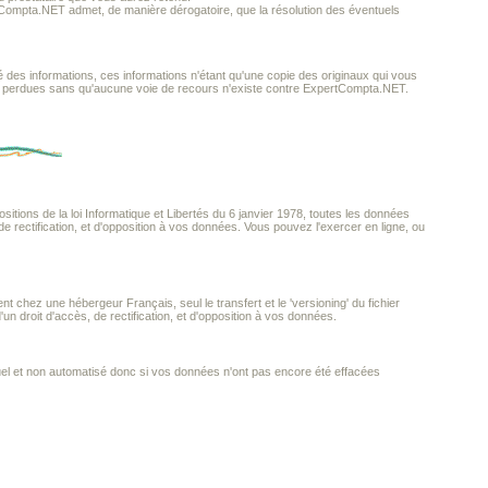
rtCompta.NET admet, de manière dérogatoire, que la résolution des éventuels
é des informations, ces informations n'étant qu'une copie des originaux qui vous
e perdues sans qu'aucune voie de recours n'existe contre ExpertCompta.NET.
ions de la loi Informatique et Libertés du 6 janvier 1978, toutes les données
e rectification, et d'opposition à vos données. Vous pouvez l'exercer en ligne, ou
 chez une hébergeur Français, seul le transfert et le 'versioning' du fichier
 droit d'accès, de rectification, et d'opposition à vos données.
uel et non automatisé donc si vos données n'ont pas encore été effacées