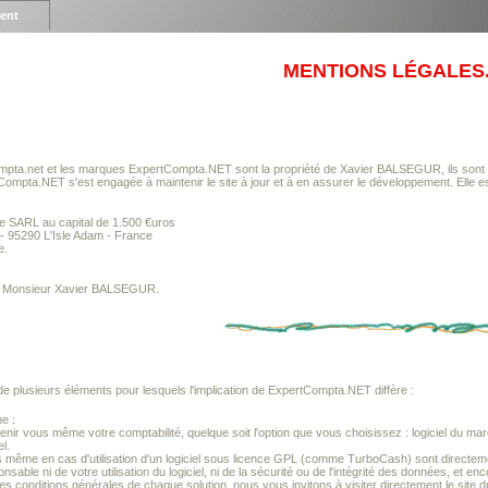
ient
MENTIONS LÉGALES
pta.net et les marques ExpertCompta.NET sont la propriété de Xavier BALSEGUR, ils sont 
rtCompta.NET s'est engagée à maintenir le site à jour et à en assurer le développement. Elle e
 SARL au capital de 1.500 €uros
t - 95290 L'Isle Adam - France
e.
est Monsieur Xavier BALSEGUR.
 plusieurs éléments pour lesquels l'implication de ExpertCompta.NET diffère :
ne :
enir vous même votre comptabilité, quelque soit l'option que vous choisissez : logiciel du mar
el.
s même en cas d'utilisation d'un logiciel sous licence GPL (comme TurboCash) sont directem
nsable ni de votre utilisation du logiciel, ni de la sécurité ou de l'intégrité des données, et 
les conditions générales de chaque solution, nous vous invitons à visiter directement le site 