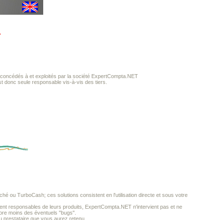
.
concédés à et exploités par la société ExpertCompta.NET
st donc seule responsable vis-à-vis des tiers.
ché ou TurboCash; ces solutions consistent en l'utilisation directe et sous votre
ent responsables de leurs produits, ExpertCompta.NET n'intervient pas et ne
encore moins des éventuels "bugs".
du prestataire que vous aurez retenu.