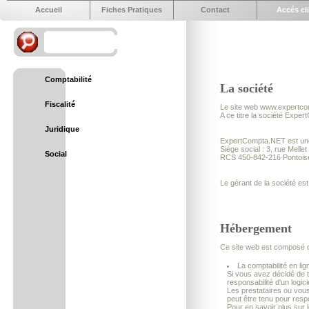
Accueil
Fiches Pratiques
Contact
Accés cl
Comptabilité
La société
Fiscalité
Le site web www.expertcom
A ce titre la société Expe
Juridique
ExpertCompta.NET est une
Siège social : 3, rue Melle
Social
RCS 450-842-216 Pontois
Le gérant de la société 
Hébergement
Ce site web est composé de
La comptabilité en lig
Si vous avez décidé de t
responsabilité d'un logici
Les prestataires ou vou
peut être tenu pour respo
Pour en savoir plus sur 