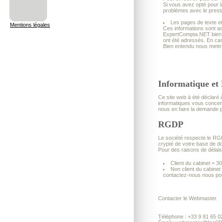
Si vous avez opté pour l
problèmes avec le prestat
Les pages de texte et
Mentions légales
Ces informations sont a
ExpertCompta.NET bien qu
ont été adressés. En ca
Bien entendu nous mettro
Informatique et 
Ce site web à été déclaré 
informatiques vous concern
nous en faire la demande 
RGDP
Le société respecte le RGD
crypté de votre base de do
Pour des raisons de délais d
Client du cabinet = 30
Non client du cabinet
contactez-nous nous pou
Contacter le Webmaster.
Téléphone : +33 9 81 65 0